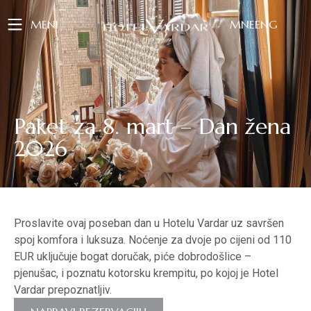
MENI
MNE
ENG
Paket za 8. mart – Dan žena
2026
Proslavite ovaj poseban dan u Hotelu Vardar uz savršen
spoj komfora i luksuza. Noćenje za dvoje po cijeni od 110
EUR uključuje bogat doručak, piće dobrodošlice –
pjenušac, i poznatu kotorsku krempitu, po kojoj je Hotel
Vardar prepoznatljiv.