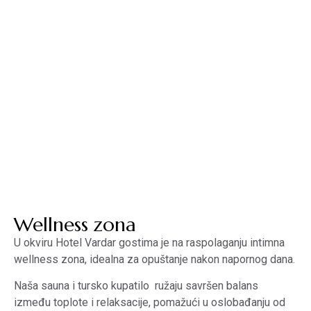
MENI
MNE
ENG
Ostali sadržaji
Wellness zona
U okviru Hotel Vardar gostima je na raspolaganju intimna
wellness zona, idealna za opuštanje nakon napornog dana.
Naša sauna i tursko kupatilo ružaju savršen balans
između toplote i relaksacije, pomažući u oslobađanju od